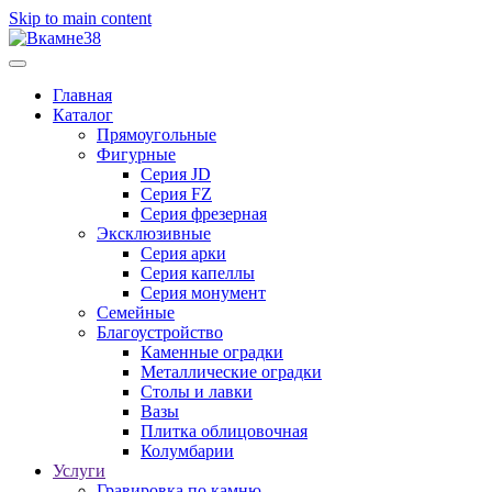
Skip to main content
Главная
Каталог
Прямоугольные
Фигурные
Серия JD
Серия FZ
Серия фрезерная
Эксклюзивные
Серия арки
Серия капеллы
Серия монумент
Семейные
Благоустройство
Каменные оградки
Металлические оградки
Столы и лавки
Вазы
Плитка облицовочная
Колумбарии
Услуги
Гравировка по камню